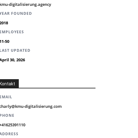
kmu-digitalisierung.agency
YEAR FOUNDED
2018
EMPLOYEES
11-50
LAST UPDATED
April 30, 2026
Kontakt
EMAIL
charly@kmu-digitalisierung.com
PHONE
+41625391110
ADDRESS