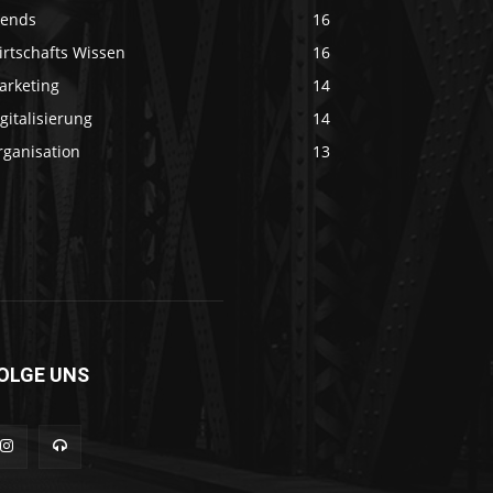
rends
16
irtschafts Wissen
16
arketing
14
gitalisierung
14
rganisation
13
OLGE UNS