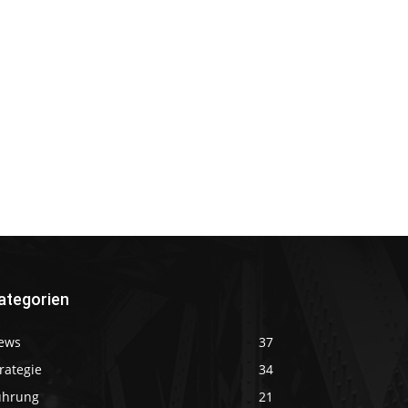
ategorien
ews
37
rategie
34
ührung
21