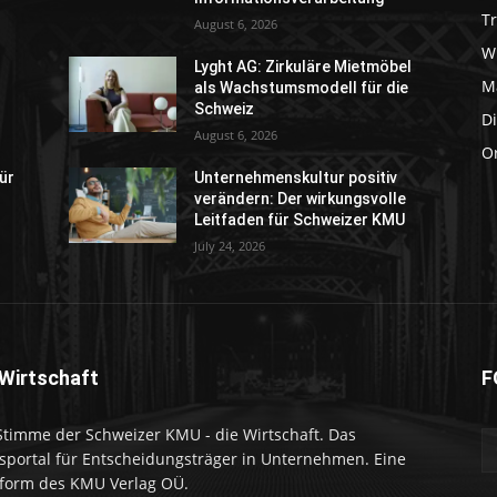
T
August 6, 2026
W
Lyght AG: Zirkuläre Mietmöbel
M
als Wachstumsmodell für die
Schweiz
Di
August 6, 2026
O
für
Unternehmenskultur positiv
verändern: Der wirkungsvolle
Leitfaden für Schweizer KMU
July 24, 2026
 Wirtschaft
F
Stimme der Schweizer KMU - die Wirtschaft. Das
portal für Entscheidungsträger in Unternehmen. Eine
tform des KMU Verlag OÜ.