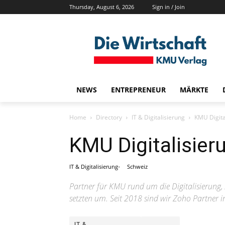
Thursday, August 6, 2026
Sign in / Join
NEWS
ENTREPRENEUR
MÄRKTE
Home
Directory
IT & Digitalisierung
KMU Digit
KMU Digitalisie
IT & Digitalisierung
Schweiz
Partner für KMU rund um die Digitalisierung,
setzten um. Seit 2018 sind wir Zoho Partner i
IT &