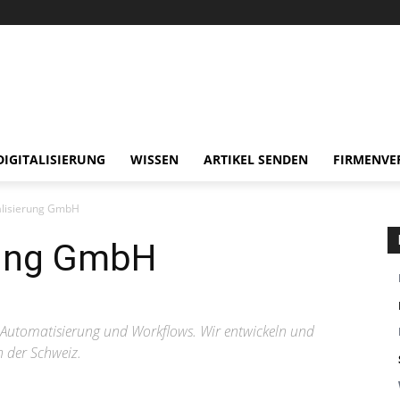
DIGITALISIERUNG
WISSEN
ARTIKEL SENDEN
FIRMENVE
alisierung GmbH
rung GmbH
 Automatisierung und Workflows. Wir entwickeln und
n der Schweiz.