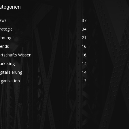
ategorien
ews
37
rategie
34
ührung
21
rends
16
rtschafts Wissen
16
arketing
14
gitalisierung
14
ganisation
13