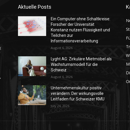
Aktuelle Posts
K
Ein Computer ohne Schaltkreise:
N
Forscher der Universität
St
Konstanz nutzen Flüssigkeit und
Teilchen zur
F
Informationsverarbeitung
T
:
August 6, 2026
r
Wi
Lyght AG: Zirkuläre Mietmöbel als
M
Wachstumsmodell für die
Schweiz
Di
,
August 6, 2026
Or
Unternehmenskultur positiv
verändern: Der wirkungsvolle
Leitfaden für Schweizer KMU
July 24, 2026