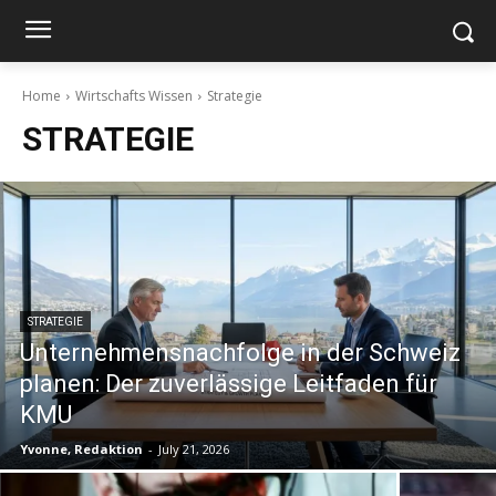
Home
Wirtschafts Wissen
Strategie
STRATEGIE
STRATEGIE
Unternehmensnachfolge in der Schweiz
planen: Der zuverlässige Leitfaden für
KMU
Yvonne, Redaktion
-
July 21, 2026