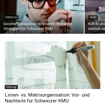
STRATEGIE
NEWS
Geschäftsprozesse optimieren: Bewährte
Killt KI u
Strategien für Schweizer KMU
wirklich s
Führung
Linien- vs. Matrixorganisation: Vor- und
Nachteile für Schweizer KMU