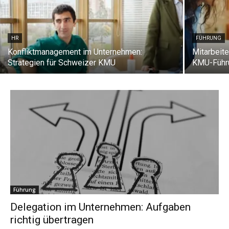
HR
FÜHRUNG
Konfliktmanagement im Unternehmen:
Mitarbeite
Strategien für Schweizer KMU
KMU-Führ
Führung
Delegation im Unternehmen: Aufgaben
richtig übertragen