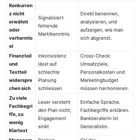
Konkurren
z nicht
Direkt benennen,
Signalisiert
erwähnt
analysieren, und
fehlende
oder
aufzeigen, wie man
Marktkenntnis
verharmlo
sich abgrenzt.
st
Finanzteil
Inkonsistenz
Cross-Check:
und
lässt auf
Umsatzziele,
Textteil
schlechte
Personalkosten und
widerspre
Planung
Marketingbudget
chen sich
schliessen
müssen harmonieren.
Zu viele
Leser versteht
Einfache Sprache.
Fachbegri
den Plan nicht;
Fachbegriffe erklären.
ffe, zu
Engagement
Bankberaterin ist
wenig
sinkt
Generalistin.
Klartext