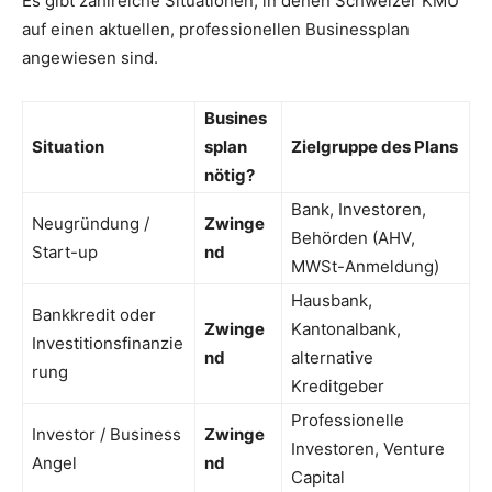
Es gibt zahlreiche Situationen, in denen Schweizer KMU
auf einen aktuellen, professionellen Businessplan
angewiesen sind.
Busines
Situation
splan
Zielgruppe des Plans
nötig?
Bank, Investoren,
Neugründung /
Zwinge
Behörden (AHV,
Start-up
nd
MWSt-Anmeldung)
Hausbank,
Bankkredit oder
Zwinge
Kantonalbank,
Investitionsfinanzie
nd
alternative
rung
Kreditgeber
Professionelle
Investor / Business
Zwinge
Investoren, Venture
Angel
nd
Capital