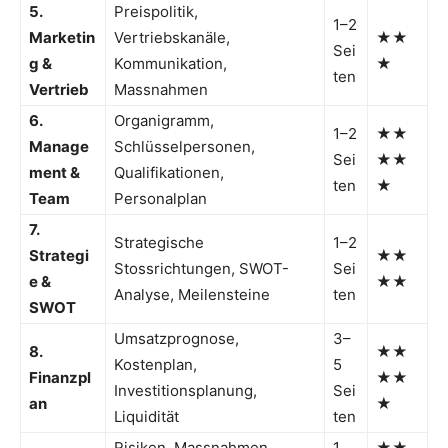
5.
Preispolitik,
1–2
Marketin
Vertriebskanäle,
★★
Sei
g &
Kommunikation,
★
ten
Vertrieb
Massnahmen
6.
Organigramm,
1–2
★★
Manage
Schlüsselpersonen,
Sei
★★
ment &
Qualifikationen,
ten
★
Team
Personalplan
7.
Strategische
1–2
Strategi
★★
Stossrichtungen, SWOT-
Sei
e &
★★
Analyse, Meilensteine
ten
SWOT
Umsatzprognose,
3–
8.
★★
Kostenplan,
5
Finanzpl
★★
Investitionsplanung,
Sei
an
★
Liquidität
ten
Risiken, Massnahmen,
1
★★