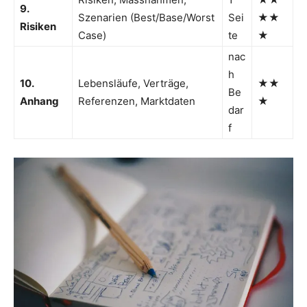
9.
Szenarien (Best/Base/Worst
Sei
★★
Risiken
Case)
te
★
nac
h
10.
Lebensläufe, Verträge,
★★
Be
Anhang
Referenzen, Marktdaten
★
dar
f