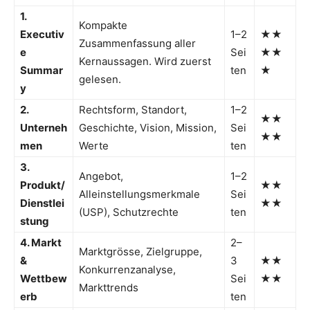
1.
Kompakte
Executiv
1–2
★★
Zusammenfassung aller
e
Sei
★★
Kernaussagen. Wird zuerst
Summar
ten
★
gelesen.
y
2.
Rechtsform, Standort,
1–2
★★
Unterneh
Geschichte, Vision, Mission,
Sei
★★
men
Werte
ten
3.
Angebot,
1–2
Produkt/
★★
Alleinstellungsmerkmale
Sei
Dienstlei
★★
(USP), Schutzrechte
ten
stung
4. Markt
2–
Marktgrösse, Zielgruppe,
&
3
★★
Konkurrenzanalyse,
Wettbew
Sei
★★
Markttrends
erb
ten