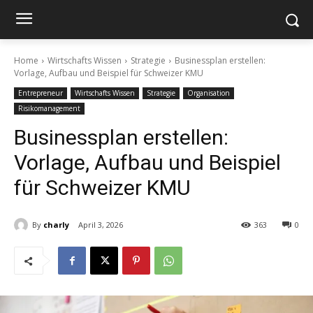
Home
Wirtschafts Wissen
Strategie
Businessplan erstellen:
Vorlage, Aufbau und Beispiel für Schweizer KMU
Entrepreneur
Wirtschafts Wissen
Strategie
Organisation
Risikomanagement
Businessplan erstellen:
Vorlage, Aufbau und Beispiel
für Schweizer KMU
By
charly
April 3, 2026
363
0