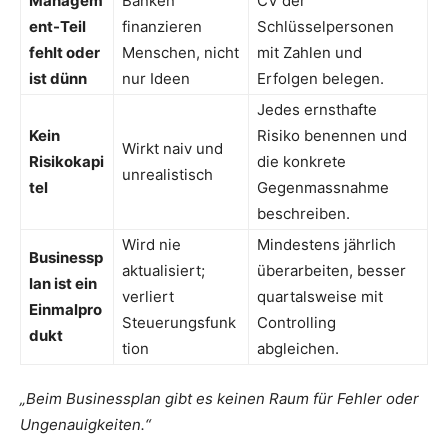
Managem
Banken
CV der
ent-Teil
finanzieren
Schlüsselpersonen
fehlt oder
Menschen, nicht
mit Zahlen und
ist dünn
nur Ideen
Erfolgen belegen.
Jedes ernsthafte
Kein
Risiko benennen und
Wirkt naiv und
Risikokapi
die konkrete
unrealistisch
tel
Gegenmassnahme
beschreiben.
Wird nie
Mindestens jährlich
Businessp
aktualisiert;
überarbeiten, besser
lan ist ein
verliert
quartalsweise mit
Einmalpro
Steuerungsfunk
Controlling
dukt
tion
abgleichen.
„Beim Businessplan gibt es keinen Raum für Fehler oder
Ungenauigkeiten.“