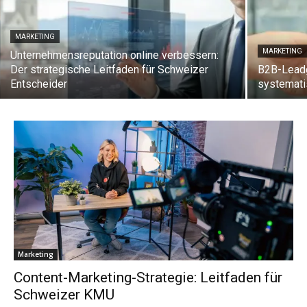
MARKETING
MARKETING
Unternehmensreputation online verbessern:
Der strategische Leitfaden für Schweizer
B2B-Leadg
Entscheider
systemati
Marketing
Content-Marketing-Strategie: Leitfaden für
Schweizer KMU