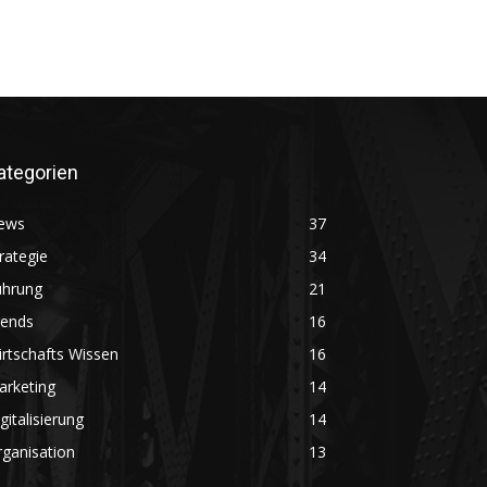
ategorien
ews
37
rategie
34
ührung
21
rends
16
rtschafts Wissen
16
arketing
14
gitalisierung
14
ganisation
13