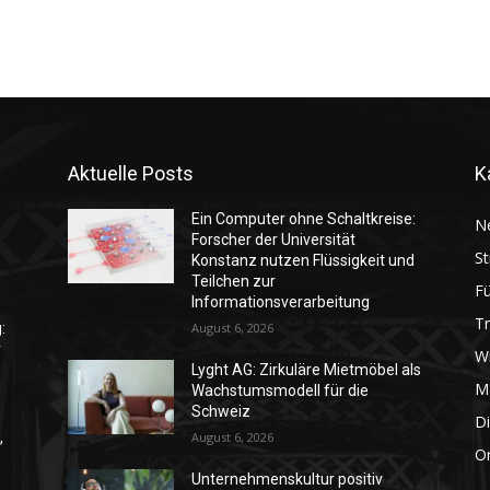
Aktuelle Posts
K
Ein Computer ohne Schaltkreise:
N
Forscher der Universität
St
Konstanz nutzen Flüssigkeit und
Teilchen zur
F
Informationsverarbeitung
T
:
August 6, 2026
r
Wi
Lyght AG: Zirkuläre Mietmöbel als
M
Wachstumsmodell für die
Schweiz
Di
,
August 6, 2026
Or
Unternehmenskultur positiv