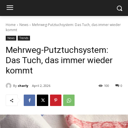
Home
News
Mehrweg-Putztuchsystem: Das Tuch, das immer wieder
kommt
News
Trends
Mehrweg-Putztuchsystem:
Das Tuch, das immer wieder
kommt
By
charly
April 2, 2026
100
0