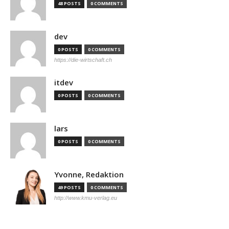
48 POSTS
0 COMMENTS
dev
0 POSTS
0 COMMENTS
https://die-wirtschaft.ch
itdev
0 POSTS
0 COMMENTS
lars
0 POSTS
0 COMMENTS
Yvonne, Redaktion
49 POSTS
0 COMMENTS
http://www.kmu-verlag.eu