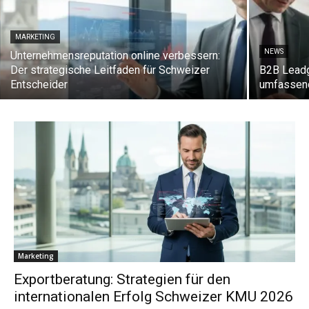
MARKETING
NEWS
Unternehmensreputation online verbessern:
Der strategische Leitfaden für Schweizer
B2B Leadg
Entscheider
umfassend
Marketing
Exportberatung: Strategien für den
internationalen Erfolg Schweizer KMU 2026