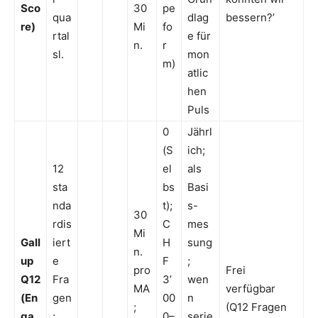
Sco
30
pe
qua
dlag
bessern?’
re)
Mi
fo
rtal
e für
n.
r
sl.
mon
m)
atlic
hen
Puls
0
Jährl
(S
ich;
12
el
als
sta
bs
Basi
nda
t);
s-
30
rdis
C
mes
Mi
Gall
iert
H
sung
n.
up
e
F
;
pro
Frei
Q12
Fra
3’
wen
MA
verfügbar
(En
gen
00
n
;
(Q12 Fragen
ga
;
0–
serie