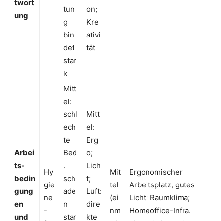
twort
tun
on;
ung
g
Kre
bin
ativi
det
tät
star
k
Mitt
el:
schl
Mitt
ech
el:
te
Erg
Arbei
Bed
o;
ts-
.
Lich
Hy
Mit
Ergonomischer
bedin
sch
t;
gie
tel
Arbeitsplatz; gutes
gung
ade
Luft:
ne
(ei
Licht; Raumklima;
en
n
dire
-
nm
Homeoffice-Infra.
und
star
kte