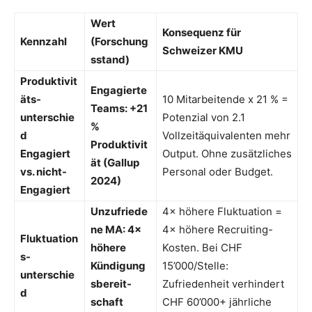
Wert
Konsequenz für
Kennzahl
(Forschung
Schweizer KMU
sstand)
Produktivit
Engagierte
äts-
10 Mitarbeitende x 21 % =
Teams: +21
unterschie
Potenzial von 2.1
%
d
Vollzeitäquivalenten mehr
Produktivit
Engagiert
Output. Ohne zusätzliches
ät (Gallup
vs. nicht-
Personal oder Budget.
2024)
Engagiert
Unzufriede
4× höhere Fluktuation =
ne MA: 4×
4× höhere Recruiting-
Fluktuation
höhere
Kosten. Bei CHF
s-
Kündigung
15’000/Stelle:
unterschie
sbereit-
Zufriedenheit verhindert
d
schaft
CHF 60’000+ jährliche