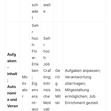
sch
well
ade
e
t
Seh
r
hoc
Seh
h:
r
Flo
hoc
Aufg
w-
h:
aben
Erle
Job
-
ben
Craf
Ge
Aufgaben anpassen;
inhalt
Mo
;
ting;
rin
Verantwortung
;
tiv
Eig
Intri
g
übertragen;
Auto
ato
env
nsis
bis
Mitgestaltung
nomi
r
era
che
Mit
ermöglichen; Job
e und
nt-
Moti
tel
Enrichment gezielt.
Veran
wor
vati