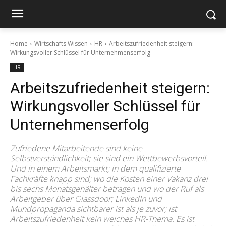
Home
Wirtschafts Wissen
HR
Arbeitszufriedenheit steigern:
Wirkungsvoller Schlüssel für Unternehmenserfolg
HR
Arbeitszufriedenheit steigern:
Wirkungsvoller Schlüssel für
Unternehmenserfolg
Zufriedene Mitarbeitende sind keine
Selbstverständlichkeit; sie sind ein Wettbewerbsvorteil.
Und in einem Arbeitsmarkt; in dem qualifizierte
Fachkräfte knapp sind; wo die Kosten einer Vakanz drei
bis sechs Monatsgehälter betragen und wo der Ruf als
Arbeitgeber über Glassdoor; LinkedIn und
Mundpropaganda sichtbarer ist als je zuvor; ist
Arbeitszufriedenheit kein weiches HR-Thema. Es ist