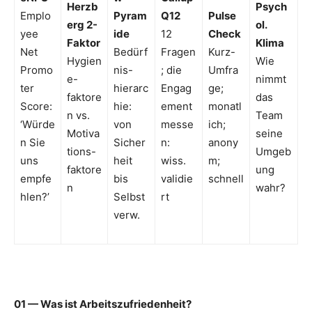
Herzb
Psych
Emplo
Pyram
Q12
Pulse
erg 2-
ol.
yee
ide
12
Check
Faktor
Klima
Net
Bedürf
Fragen
Kurz-
Hygien
Wie
Promo
nis-
; die
Umfra
e-
nimmt
ter
hierarc
Engag
ge;
faktore
das
Score:
hie:
ement
monatl
n vs.
Team
‘Würde
von
messe
ich;
Motiva
seine
n Sie
Sicher
n:
anony
tions-
Umgeb
uns
heit
wiss.
m;
faktore
ung
empfe
bis
validie
schnell
n
wahr?
hlen?’
Selbst
rt
verw.
01 — Was ist Arbeitszufriedenheit?