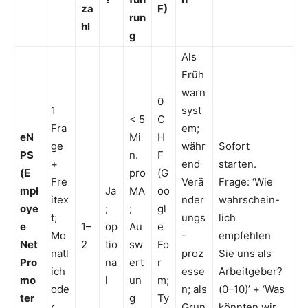
za
F)
run
hl
g
Als
Früh
warn
0
1
syst
< 5
C
Fra
em;
eN
Mi
H
ge
währ
Sofort
PS
n.
F
+
end
starten.
(E
pro
(G
Fre
Verä
Frage: ‘Wie
mpl
Ja
MA
oo
itex
nder
wahrschein-
oye
;
;
gl
t;
ungs
lich
e
1–
op
Au
e
Mo
-
empfehlen
Net
2
tio
sw
Fo
natl
proz
Sie uns als
Pro
na
ert
r
ich
esse
Arbeitgeber?
mo
l
un
m;
ode
n; als
(0–10)’ + ‘Was
ter
g
Ty
r
Grun
könnten wir