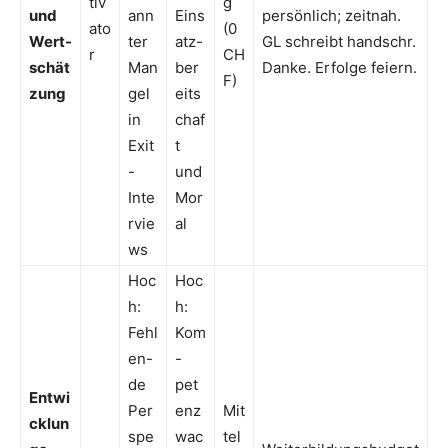
tiv
g
und
ann
Eins
persönlich; zeitnah.
ato
(0
Wert-
ter
atz-
GL schreibt handschr.
r
CH
schät
Man
ber
Danke. Erfolge feiern.
F)
zung
gel
eits
in
chaf
Exit
t
-
und
Inte
Mor
rvie
al
ws
Hoc
Hoc
h:
h:
Fehl
Kom
en-
-
de
pet
Entwi
Per
enz
Mit
cklun
spe
wac
tel