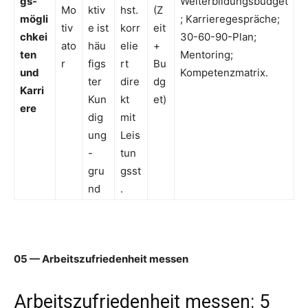
gs-
Weiterbildungsbudget
Mo
ktiv
hst.
(Z
mögli
; Karrieregespräche;
tiv
e ist
korr
eit
chkei
30-60-90-Plan;
ato
häu
elie
+
ten
Mentoring;
r
figs
rt
Bu
und
Kompetenzmatrix.
ter
dire
dg
Karri
Kun
kt
et)
ere
dig
mit
ung
Leis
-
tun
gru
gsst
nd
.
05 — Arbeitszufriedenheit messen
Arbeitszufriedenheit messen: 5