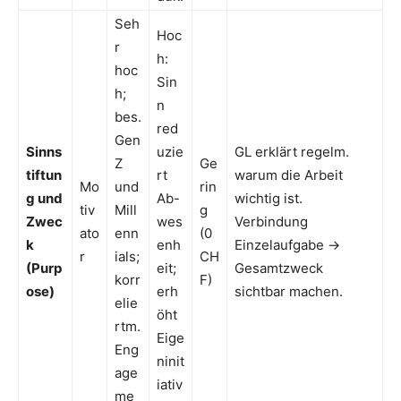
Seh
Hoc
r
h:
hoc
Sin
h;
n
bes.
red
Gen
Sinns
uzie
GL erklärt regelm.
Z
Ge
tiftun
rt
warum die Arbeit
Mo
und
rin
g und
Ab-
wichtig ist.
tiv
Mill
g
Zwec
wes
Verbindung
ato
enn
(0
k
enh
Einzelaufgabe →
r
ials;
CH
(Purp
eit;
Gesamtzweck
korr
F)
ose)
erh
sichtbar machen.
elie
öht
rtm.
Eige
Eng
ninit
age
iativ
me