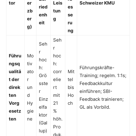
tor
er
Leis
Schweizer KMU
ried
es
zb
tun
enh
se
er
g
eit
ru
g)
ng
Seh
Seh
r
r
Führu
Mo
hoc
hoc
ngsq
tiv
h:
h:
Führungskräfte-
ualitä
ato
corr
Mit
Grö
Training; regelm. 1:1s;
t der
r
elie
tel
sste
Feedbackkultur
direk
un
rt
bis
r
einführen; SBI-
ten
d
mit
Ho
Einz
Feedback trainieren;
Vorg
Hy
21
ch
elfa
GL als Vorbild.
esetz
gie
%
ktor
ten
ne
höh.
(Gal
Pro
lup)
duk.