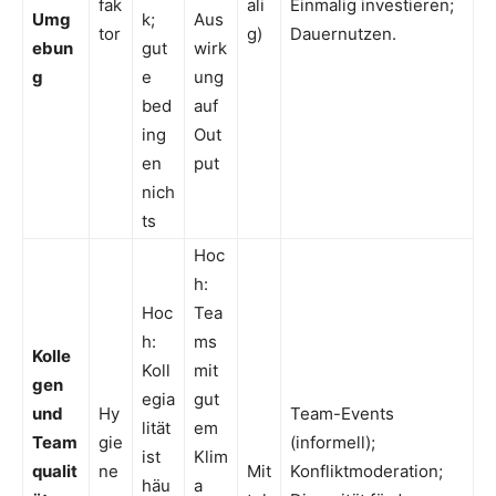
fak
ali
Einmalig investieren;
Umg
k;
Aus
tor
g)
Dauernutzen.
ebun
gut
wirk
g
e
ung
bed
auf
ing
Out
en
put
nich
ts
Hoc
h:
Hoc
Tea
h:
ms
Kolle
Koll
mit
gen
egia
gut
und
Hy
Team-Events
lität
em
Team
gie
(informell);
ist
Klim
qualit
ne
Mit
Konfliktmoderation;
häu
a