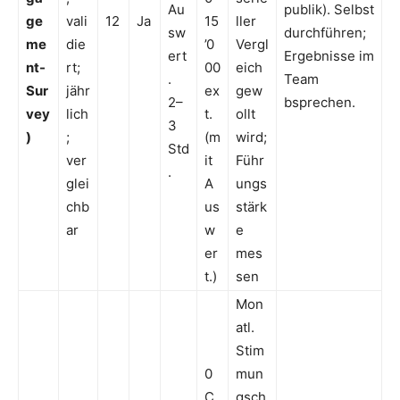
Au
publik). Selbst
ge
vali
12
Ja
15
ller
sw
durchführen;
me
die
’0
Vergl
ert
Ergebnisse im
nt-
rt;
00
eich
.
Team
Sur
jähr
ex
gew
2–
bsprechen.
vey
lich
t.
ollt
3
)
;
(m
wird;
Std
ver
it
Führ
.
glei
A
ungs
chb
us
stärk
ar
w
e
er
mes
t.)
sen
Mon
atl.
Stim
0
mun
C
gsch