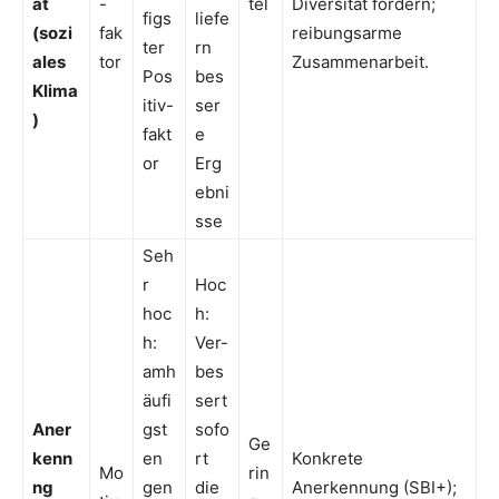
ät
-
tel
Diversität fördern;
figs
liefe
(sozi
fak
reibungsarme
ter
rn
ales
tor
Zusammenarbeit.
Pos
bes
Klima
itiv-
ser
)
fakt
e
or
Erg
ebni
sse
Seh
r
Hoc
hoc
h:
h:
Ver-
amh
bes
äufi
sert
Aner
gst
sofo
Ge
kenn
en
rt
Konkrete
Mo
rin
ng
gen
die
Anerkennung (SBI+);