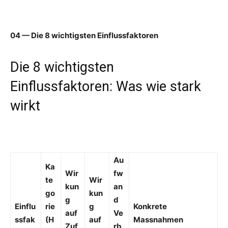
04 — Die 8 wichtigsten Einflussfaktoren
Die 8 wichtigsten
Einflussfaktoren: Was wie stark
wirkt
Au
Ka
Wir
fw
te
Wir
kun
an
go
kun
g
d
Einflu
rie
g
Konkrete
auf
Ve
ssfak
(H
auf
Massnahmen
Zuf
rb