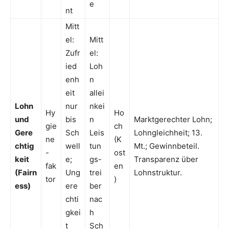
e
nt
Mitt
el:
Mitt
Zufr
el:
ied
Loh
enh
n
eit
allei
Lohn
nur
nkei
Hy
Ho
und
bis
n
Marktgerechter Lohn;
gie
ch
Gere
Sch
Leis
Lohngleichheit; 13.
ne
(K
chtig
well
tun
Mt.; Gewinnbeteil.
-
ost
keit
e;
gs-
Transparenz über
fak
en
(Fairn
Ung
trei
Lohnstruktur.
tor
)
ess)
ere
ber
chti
nac
gkei
h
t
Sch