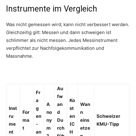
Instrumente im Vergleich
Was nicht gemessen wird; kann nicht verbessert werden.
Gleichzeitig gilt: Messen und dann schweigen ist
schlimmer als nicht messen. Jedes Messinstrument
verpflichtet zur Nachfolgekommunikation und
Massnahme.
Au
Fr
fw
a
Ko
A
an
Wan
Inst
g
st
For
no
d
n
ru
en
en
Schweizer
ma
ny
Du
eins
me
-
(C
KMU-Tipp
t
m
rch
etze
nt
an
H
?
füh
n