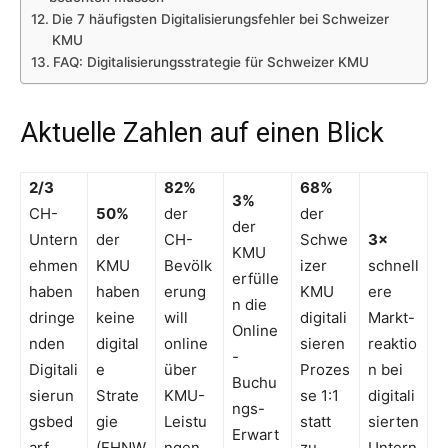
Die 7 häufigsten Digitalisierungsfehler bei Schweizer
KMU
FAQ: Digitalisierungsstrategie für Schweizer KMU
Aktuelle Zahlen auf einen Blick
2/3
82%
68%
3%
CH-
50%
der
der
der
Untern
der
CH-
Schwe
3×
KMU
ehmen
KMU
Bevölk
izer
schnell
erfülle
haben
haben
erung
KMU
ere
n die
dringe
keine
will
digitali
Markt-
Online
nden
digital
online
sieren
reaktio
-
Digitali
e
über
Prozes
n bei
Buchu
sierun
Strate
KMU-
se 1:1
digitali
ngs-
gsbed
gie
Leistu
statt
sierten
Erwart
arf
(FHNW
ngen
zu
Untern