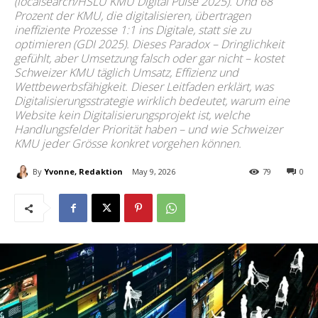
(localsearch/HSLU KMU Digital Pulse 2025). Und 68
Prozent der KMU, die digitalisieren, übertragen
ineffiziente Prozesse 1:1 ins Digitale, statt sie zu
optimieren (GDI 2025). Dieses Paradox – Dringlichkeit
gefühlt, aber Umsetzung falsch oder gar nicht – kostet
Schweizer KMU täglich Umsatz, Effizienz und
Wettbewerbsfähigkeit. Dieser Leitfaden erklärt, was
Digitalisierungsstrategie wirklich bedeutet, warum eine
Website kein Digitalisierungsprojekt ist, welche
Handlungsfelder Priorität haben – und wie Schweizer
KMU jeder Grösse konkret vorgehen können.
By
Yvonne, Redaktion
May 9, 2026
79
0