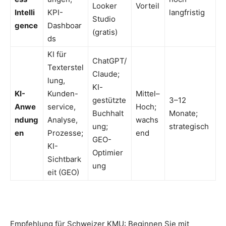
Looker
Vorteil
Intelli
KPI-
langfristig
Studio
gence
Dashboar
(gratis)
ds
KI für
ChatGPT/
Texterstel
Claude;
lung,
KI-
KI-
Kunden-
Mittel–
gestützte
3–12
Anwe
service,
Hoch;
Buchhalt
Monate;
ndung
Analyse,
wachs
ung;
strategisch
en
Prozesse;
end
GEO-
KI-
Optimier
Sichtbark
ung
eit (GEO)
Empfehlung für Schweizer KMU: Beginnen Sie mit