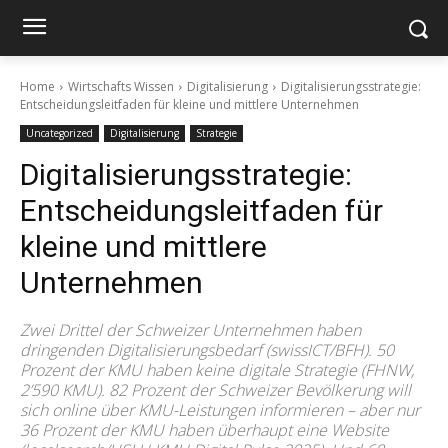
Home
Wirtschafts Wissen
Digitalisierung
Digitalisierungsstrategie:
Entscheidungsleitfaden für kleine und mittlere Unternehmen
Uncategorized
Digitalisierung
Strategie
Digitalisierungsstrategie:
Entscheidungsleitfaden für
kleine und mittlere
Unternehmen
Zwei Drittel der Schweizer Unternehmen haben
dringenden Digitalisierungsbedarf (swissICT/BFH). 50
Prozent der KMU haben keine digitale Strategie (FHNW,
2’590 KMU). 82 Prozent der Schweizer Bevölkerung will
sich online über KMU-Leistungen informieren – aber nur
36 Prozent der KMU haben überhaupt eine Website