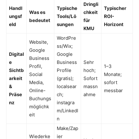
Dringli
Handl
Typische
Typischer
Was es
chkeit
ungsf
Tools/Lö
ROI-
bedeutet
für
eld
sungen
Horizont
KMU
WordPre
Website,
ss/Wix;
Google
Digital
Google
Business
e
Business
Sehr
Profil,
1–3
Sichtb
Profile
hoch;
Social
Monate;
arkeit
(gratis);
Sofort
Media,
sofort
&
localsear
massn
Online-
messbar
Präse
ch;
ahme
Buchungs
nz
instagra
möglichk
m/LinkedI
eit
n
Make/Zap
Wiederke
ier