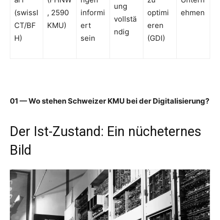
ung
(swissI
, 2590
informi
optimi
ehmen
vollstä
CT/BF
KMU)
ert
eren
ndig
H)
sein
(GDI)
01 — Wo stehen Schweizer KMU bei der Digitalisierung?
Der Ist-Zustand: Ein nücheternes
Bild