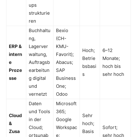
ups
strukturie
ren
Buchhaltu
Bexio
ng,
(CH-
ERP &
Lagerver
KMU-
Hoch;
6–12
intern
waltung,
Favorit);
Betrie
Monate;
e
Auftragsb
Abacus;
bsbasi
hoch bis
Proze
earbeitun
SAP
s
sehr hoch
sse
g digital
Business
und
One;
vernetzt
Odoo
Daten
Microsoft
und Tools
365;
Cloud
Sehr
in der
Google
&
hoch;
Cloud;
Workspac
Sofort;
Zusa
Basis
ortsunab
e;
sehr hoch