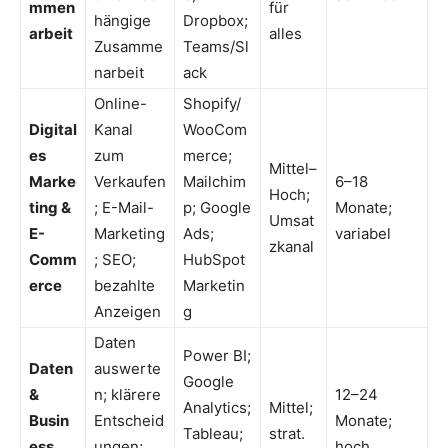
mmen
für
hängige
Dropbox;
arbeit
alles
Zusamme
Teams/Sl
narbeit
ack
Online-
Shopify/
Digital
Kanal
WooCom
es
zum
merce;
Mittel–
Marke
Verkaufen
Mailchim
6–18
Hoch;
ting &
; E-Mail-
p; Google
Monate;
Umsat
E-
Marketing
Ads;
variabel
zkanal
Comm
; SEO;
HubSpot
erce
bezahlte
Marketin
Anzeigen
g
Daten
Power BI;
Daten
auswerte
Google
&
n; klärere
12–24
Analytics;
Mittel;
Busin
Entscheid
Monate;
Tableau;
strat.
ess
ungen;
hoch