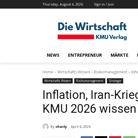
Thursday, August 6, 2026
Sign in / Join
NEWS
ENTREPRENEUR
MÄRKTE
Home
Wirtschafts Wissen
Risikomanagement
Inf
Wirtschafts Wissen
Risikomanagement
Strategie
Inflation, Iran-Kr
KMU 2026 wissen
By
charly
April 6, 2026