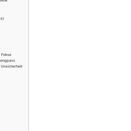
itik
ks)
m Fokus
nengpass
 Unsicherheit
U