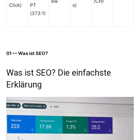
ew
/CH)
Click)
PT
s)
(373:1)
01 — Was ist SEO?
Was ist SEO? Die einfachste
Erklärung