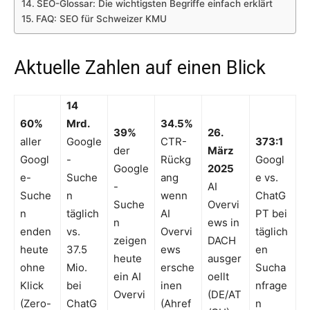
SEO-Glossar: Die wichtigsten Begriffe einfach erklärt
FAQ: SEO für Schweizer KMU
Aktuelle Zahlen auf einen Blick
14
60%
Mrd.
34.5%
39%
26.
aller
Google
CTR-
373:1
der
März
Googl
-
Rückg
Googl
Google
2025
e-
Suche
ang
e vs.
-
AI
Suche
n
wenn
ChatG
Suche
Overvi
n
täglich
AI
PT bei
n
ews in
enden
vs.
Overvi
täglich
zeigen
DACH
heute
37.5
ews
en
heute
ausger
ohne
Mio.
ersche
Sucha
ein AI
oellt
Klick
bei
inen
nfrage
Overvi
(DE/AT
(Zero-
ChatG
(Ahref
n