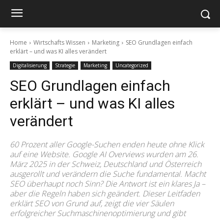
Home
Wirtschafts Wissen
Marketing
SEO Grundlagen einfach
erklärt – und was KI alles verändert
Digitalisierung
Strategie
Marketing
Uncategorized
SEO Grundlagen einfach
erklärt – und was KI alles
verändert
60 Prozent aller Google-Suchen enden heute ohne Klick
auf eine Website. Google AI Overviews wurden am 26.
März 2025 in der Schweiz, Deutschland und Österreich
ausgerollt und verändern die Suche fundamental. Macht
SEO überhaupt noch Sinn? Die Antwort ist ein klares Ja –
aber die Regeln haben sich geändert. Dieser Leitfaden
erklärt SEO von Grund auf, zeigt die vier Säulen
erfolgreicher Suchmaschinenoptimierung und gibt