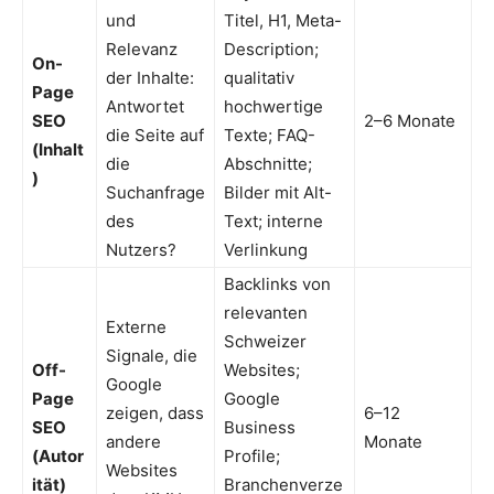
und
Titel, H1, Meta-
Relevanz
Description;
On-
der Inhalte:
qualitativ
Page
Antwortet
hochwertige
SEO
2–6 Monate
die Seite auf
Texte; FAQ-
(Inhalt
die
Abschnitte;
)
Suchanfrage
Bilder mit Alt-
des
Text; interne
Nutzers?
Verlinkung
Backlinks von
relevanten
Externe
Schweizer
Signale, die
Off-
Websites;
Google
Page
Google
zeigen, dass
6–12
SEO
Business
andere
Monate
(Autor
Profile;
Websites
ität)
Branchenverze