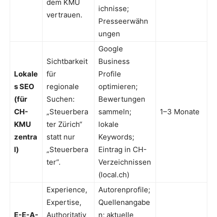
dem KMU
ichnisse;
vertrauen.
Presseerwähn
ungen
Google
Sichtbarkeit
Business
Lokale
für
Profile
s SEO
regionale
optimieren;
(für
Suchen:
Bewertungen
CH-
„Steuerbera
sammeln;
1–3 Monate
KMU
ter Zürich“
lokale
zentra
statt nur
Keywords;
l)
„Steuerbera
Eintrag in CH-
ter“.
Verzeichnissen
(local.ch)
Experience,
Autorenprofile;
Expertise,
Quellenangabe
E-E-A-
Authoritativ
n; aktuelle