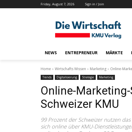
Friday, August 7, 2026
Sign in / Join
NEWS
ENTREPRENEUR
MÄRKTE
Home
Wirtschafts Wissen
Marketing
Online-Marke
Trends
Digitalisierung
Strategie
Marketing
Online-Marketing-S
Schweizer KMU
99 Prozent der Schweizer nutzen das 
sich online über KMU-Dienstleistunge