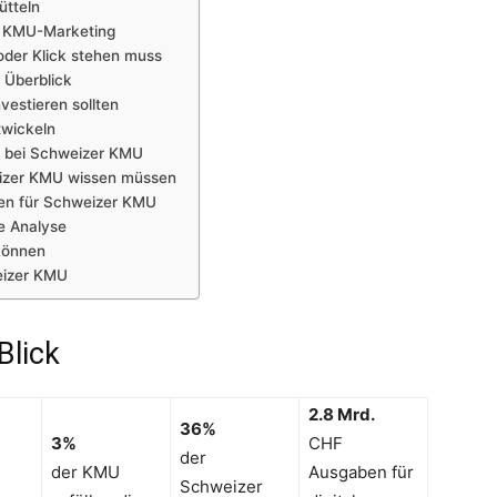
ütteln
im KMU-Marketing
oder Klick stehen muss
 Überblick
estieren sollten
twickeln
er bei Schweizer KMU
eizer KMU wissen müssen
len für Schweizer KMU
e Analyse
können
eizer KMU
Blick
2.8 Mrd.
36%
3%
CHF
der
der KMU
Ausgaben für
Schweizer