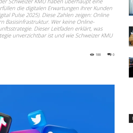
 der Schweizer KMU haben überhaupt eine
rfüllen die digitalen Erwartungen ihrer Kunden
ital Pulse 2025). Diese Zahlen zeigen: Online
n Basisinfrastruktur. Wer keine Online-
nftsstrategie. Dieser Leitfaden erklärt, was
ategie unverzichtbar ist und wie Schweizer KMU
188
0