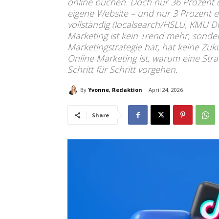
online buchen. Doch nur 36 Prozent
eigene Website – und nur 3 Prozent e
vollständig (localsearch/HSLU, KMU Dig
Marketing ist kein Trend mehr, sonder
Marketingstrategie hat, hat keine Zuku
Online Marketing ist, warum eine Str
Schritt für Schritt vorgehen.
By
Yvonne, Redaktion
April 24, 2026
Share