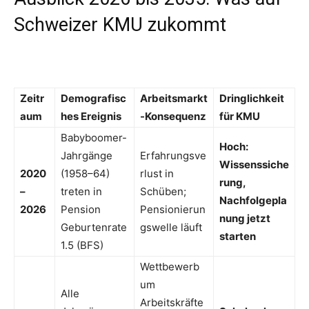
Schweizer KMU zukommt
Zeitr
Demografisc
Arbeitsmarkt
Dringlichkeit
aum
hes Ereignis
-Konsequenz
für KMU
Babyboomer-
Hoch:
Jahrgänge
Erfahrungsve
Wissenssiche
2020
(1958–64)
rlust in
rung,
–
treten in
Schüben;
Nachfolgepla
2026
Pension
Pensionierun
nung jetzt
Geburtenrate
gswelle läuft
starten
1.5 (BFS)
Wettbewerb
um
Alle
Arbeitskräfte