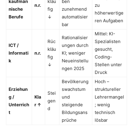
kaufmän
kläu
ben
n.r.
zu
nische
fig
zunehmend
höherwertige
Berufe
↓
automatisier
ren Aufgaben
bar
Mittel: KI-
Rationalisier
Rüc
Spezialisten
ICT /
ungen durch
kläu
gesucht,
Informati
n.r.
KI; weniger
fig
Coding-
k
Neueinstellu
↓
Stellen unter
ngen 2025
Druck
Bevölkerung
Hoch –
Erziehun
swachstum
struktureller
Stei
g /
Kla
und
Lehrermangel
gen
Unterrich
r ↑
steigende
; wenig
d
t
Bildungsans
technisch
prüche
lösbar