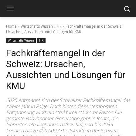
Home
Wirtschafts Wissen
HR
Fachkräftemangel in der Schweiz:
Ursachen, Aussichten und Lösungen für KMU
Wirtschafts Wissen
HR
Fachkräftemangel in der
Schweiz: Ursachen,
Aussichten und Lösungen für
KMU
2025 entspannt sich der Schweizer Fachkräftemangel das
zweite Jahr in Folge. Doch hinter dieser temporären
Entspannung wirkt ein strukturell stärkerer Faktor: Die
gesamte Babyboomer-Generation geht in Rente, die
Geburtenrate liegt dauerhaft zu tief, und bis 2035
könnten bis zu 400.000 Arbeitskräfte in der Schweiz