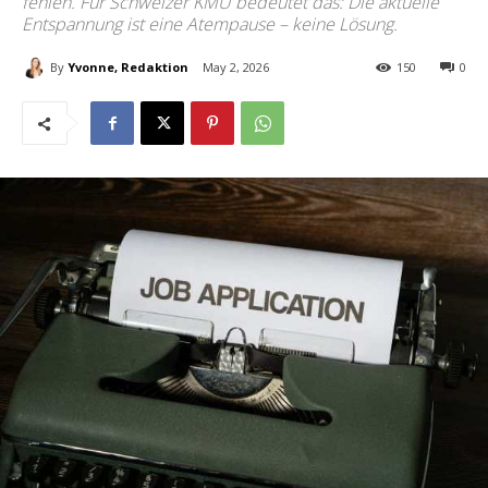
fehlen. Für Schweizer KMU bedeutet das: Die aktuelle
Entspannung ist eine Atempause – keine Lösung.
By
Yvonne, Redaktion
May 2, 2026
150
0