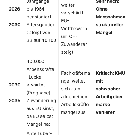
Jahrgänge
Sehr hoch:
weiter
2026
bis 1964
Ohne
verschärft
–
pensioniert
Massnahmen
EU-
2030
Altersquotien
struktureller
Wettbewerb
t steigt von
Mangel
um CH-
33 auf 40:100
Zuwanderer
steigt
400.000
Arbeitskräfte
Fachkräftema
Kritisch: KMU
-Lücke
ngel weitet
mit
2030
erwartet
sich zum
schwacher
–
(Prognose)
allgemeinen
Arbeitgeber
2035
Zuwanderung
Arbeitskräfte
marke
aus EU sinkt,
mangel aus
verlieren
da EU selbst
Mangel hat
Anteil über-