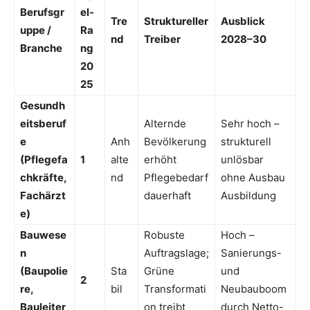
Berufsgr
el-
Tre
Struktureller
Ausblick
uppe /
Ra
nd
Treiber
2028–30
Branche
ng
20
25
Gesundh
eitsberuf
Alternde
Sehr hoch –
e
Anh
Bevölkerung
strukturell
(Pflegefa
1
alte
erhöht
unlösbar
chkräfte,
nd
Pflegebedarf
ohne Ausbau
Fachärzt
dauerhaft
Ausbildung
e)
Bauwese
Robuste
Hoch –
n
Auftragslage;
Sanierungs-
(Baupolie
Sta
Grüne
und
2
re,
bil
Transformati
Neubauboom
Bauleiter
on treibt
durch Netto-