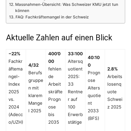
Massnahmen-Übersicht: Was Schweizer KMU jetzt tun
können
FAQ: Fachkräftemangel in der Schweiz
Aktuelle Zahlen auf einen Blick
−22%
400’0
33:100
40:10
Fachkr
00
Altersq
4/32
0
äftema
fehlen
uotient
2.8%
Berufs
Progn
ngel-
de
2025:
Arbeits
gruppe
ose
Index
Arbeit
33
losenq
n mit
Alters
2025
skräfte
Rentne
uote
klarem
quotie
vs.
Progn
r auf
Schwei
Mange
nt
2024
ose
100
z 2025
l 2025
2033
(Adecc
bis
Erwerb
(BFS)
o/UZH)
2035
stätige