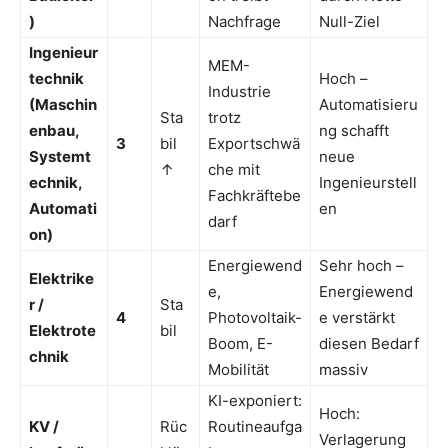
)
Nachfrage
Null-Ziel
Ingenieur
MEM-
technik
Hoch –
Industrie
(Maschin
Automatisieru
Sta
trotz
enbau,
ng schafft
3
bil
Exportschwä
Systemt
neue
↑
che mit
echnik,
Ingenieurstell
Fachkräftebe
Automati
en
darf
on)
Energiewend
Sehr hoch –
Elektrike
e,
Energiewend
r /
Sta
4
Photovoltaik-
e verstärkt
Elektrote
bil
Boom, E-
diesen Bedarf
chnik
Mobilität
massiv
KI-exponiert:
Hoch:
KV /
Rüc
Routineaufga
Verlagerung