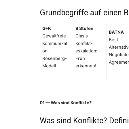
Grundbegriffe auf einen B
GFK
9 Stufen
BATNA
Gewaltfreie
Glasls
Best
Kommunikati
Konflikt-
Alternati
on:
eskalation:
Negotiat
Rosenberg-
Früh
Agreeme
Modell
erkennen!
01 — Was sind Konflikte?
Was sind Konflikte? Defin