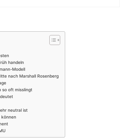
osten
früh handeln
lmann-Modell
itte nach Marshall Rosenberg
age
so oft misslingt
deutet
hr neutral ist
n können
ment
KMU