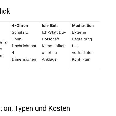
lick
4-Ohren
Ich- Bot.
Media- tion
Schulz v.
Ich-Statt Du-
Externe
Thun:
Botschaft:
Begleitung
ve To
Nachricht hat
Kommunikati
bei
ed
4
on ohne
verhärteten
nt
Dimensionen
Anklage
Konflikten
ition, Typen und Kosten