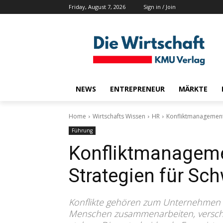
Friday, August 7, 2026
Sign in / Join
NEWS
ENTREPRENEUR
MÄRKTE
Home
Wirtschafts Wissen
HR
Konfliktmanagement
Führung
Konfliktmanagem
Strategien für Sc
Konflikte gehören zum Unternehmen w
Menschen zusammenarbeiten, versch