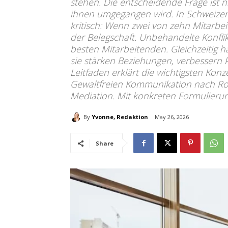
stehen. Die entscheidende Frage ist n
ihnen umgegangen wird. In Schweize
kritisch: Wenn zwei von zehn Mitarbeit
der Belegschaft. Unbehandelte Konflikt
besten Mitarbeitenden. Gleichzeitig h
sie stärken Beziehungen, verbessern 
Leitfaden erklärt die wichtigsten Ko
Gewaltfreien Kommunikation nach Ros
Mediation. Mit konkreten Formulierun
By
Yvonne, Redaktion
May 26, 2026
Share