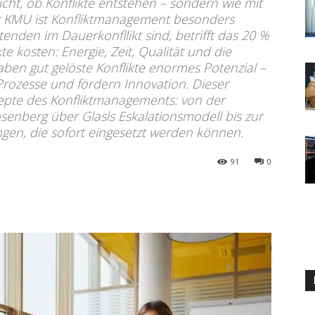
icht, ob Konflikte entstehen – sondern wie mit
r KMU ist Konfliktmanagement besonders
enden im Dauerkonfllikt sind, betrifft das 20 %
e kosten: Energie, Zeit, Qualität und die
aben gut gelöste Konflikte enormes Potenzial –
Prozesse und fördern Innovation. Dieser
nzepte des Konfliktmanagements: von der
enberg über Glasls Eskalationsmodell bis zur
gen, die sofort eingesetzt werden können.
91
0