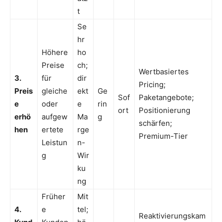
t
Se
hr
Höhere
ho
Preise
ch;
Wertbasiertes
3.
für
dir
Pricing;
Preis
gleiche
ekt
Ge
Sof
Paketangebote;
e
oder
e
rin
ort
Positionierung
erhö
aufgew
Ma
g
schärfen;
hen
ertete
rge
Premium-Tier
Leistun
n-
g
Wir
ku
ng
Früher
Mit
4.
e
tel;
Reaktivierungskam