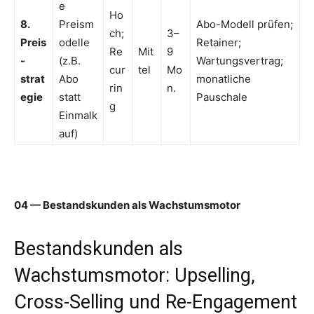
e
Ho
8.
Preism
Abo-Modell prüfen;
ch;
3–
Preis
odelle
Retainer;
Re
Mit
9
-
(z.B.
Wartungsvertrag;
cur
tel
Mo
strat
Abo
monatliche
rin
n.
egie
statt
Pauschale
g
Einmalk
auf)
04 — Bestandskunden als Wachstumsmotor
Bestandskunden als
Wachstumsmotor: Upselling,
Cross-Selling und Re-Engagement