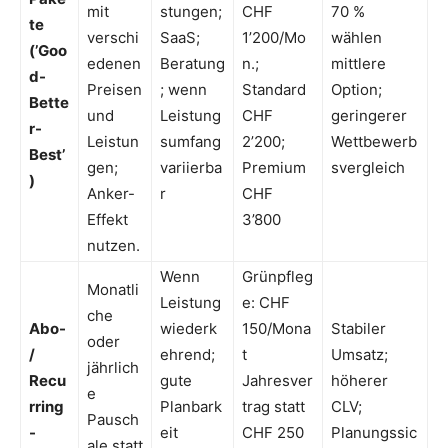
mit
stungen;
CHF
70 %
te
verschi
SaaS;
1’200/Mo
wählen
(’Goo
edenen
Beratung
n.;
mittlere
d-
Preisen
; wenn
Standard
Option;
Bette
und
Leistung
CHF
geringerer
r-
Leistun
sumfang
2’200;
Wettbewerb
Best’
gen;
variierba
Premium
svergleich
)
Anker-
r
CHF
Effekt
3’800
nutzen.
Wenn
Grünpfleg
Monatli
Leistung
e: CHF
che
Abo-
wiederk
150/Mona
Stabiler
oder
/
ehrend;
t
Umsatz;
jährlich
Recu
gute
Jahresver
höherer
e
rring
Planbark
trag statt
CLV;
Pausch
-
eit
CHF 250
Planungssic
ale statt