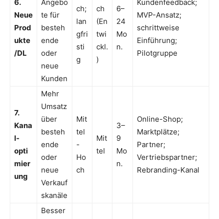
6.
Angebo
Kundenfeedback;
ch;
ch
6–
Neue
te für
MVP-Ansatz;
lan
(En
24
Prod
besteh
schrittweise
gfri
twi
Mo
ukte
ende
Einführung;
sti
ckl.
n.
/DL
oder
Pilotgruppe
g
)
neue
Kunden
Mehr
Umsatz
7.
über
Mit
Online-Shop;
Kana
3–
besteh
tel
Marktplätze;
l-
Mit
9
ende
-
Partner;
opti
tel
Mo
oder
Ho
Vertriebspartner;
mier
n.
neue
ch
Rebranding-Kanal
ung
Verkauf
skanäle
Besser