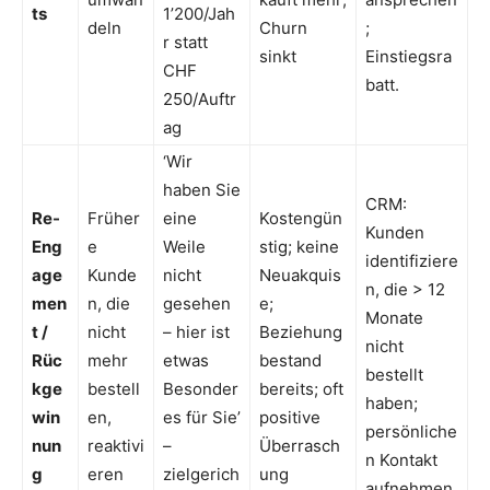
ts
1’200/Jah
deln
Churn
;
r statt
sinkt
Einstiegsra
CHF
batt.
250/Auftr
ag
‘Wir
haben Sie
CRM:
Re-
Früher
eine
Kostengün
Kunden
Eng
e
Weile
stig; keine
identifiziere
age
Kunde
nicht
Neuakquis
n, die > 12
men
n, die
gesehen
e;
Monate
t /
nicht
– hier ist
Beziehung
nicht
Rüc
mehr
etwas
bestand
bestellt
kge
bestell
Besonder
bereits; oft
haben;
win
en,
es für Sie’
positive
persönliche
nun
reaktivi
–
Überrasch
n Kontakt
g
eren
zielgerich
ung
aufnehmen.