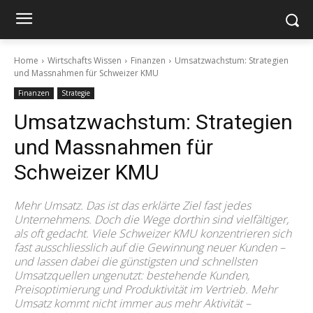
Home
Wirtschafts Wissen
Finanzen
Umsatzwachstum: Strategien
und Massnahmen für Schweizer KMU
Finanzen
Strategie
Umsatzwachstum: Strategien
und Massnahmen für
Schweizer KMU
Mehr Umsatz. Das ist das erklärte Ziel fast jedes
Unternehmens. Doch die Wege dorthin sind vielfältiger,
als oft gedacht. Viele Schweizer KMU konzentrieren sich
fast ausschliesslich auf die Gewinnung neuer Kunden –
und lassen dabei die günstigsten und schnellsten
Umsatzquellen ungenutzt: bestehende Kunden,
Preisoptimierung und Produktivität im Vertrieb. Mehr
Umsatz kommt nicht immer aus mehr Aktivität –