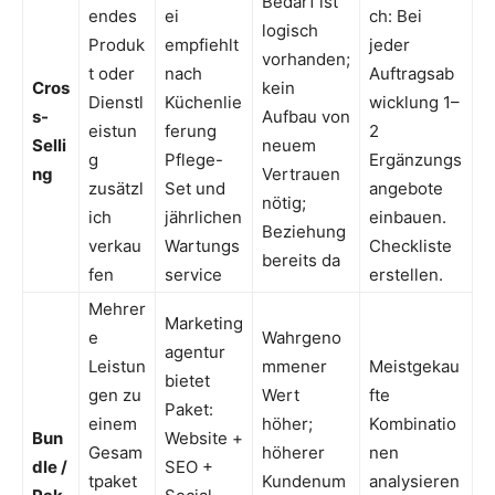
Bedarf ist
endes
ei
ch: Bei
logisch
Produk
empfiehlt
jeder
vorhanden;
t oder
nach
Auftragsab
Cros
kein
Dienstl
Küchenlie
wicklung 1–
s-
Aufbau von
eistun
ferung
2
Selli
neuem
g
Pflege-
Ergänzungs
ng
Vertrauen
zusätzl
Set und
angebote
nötig;
ich
jährlichen
einbauen.
Beziehung
verkau
Wartungs
Checkliste
bereits da
fen
service
erstellen.
Mehrer
Marketing
e
Wahrgeno
agentur
Leistun
mmener
Meistgekau
bietet
gen zu
Wert
fte
Paket:
einem
höher;
Kombinatio
Bun
Website +
Gesam
höherer
nen
dle /
SEO +
tpaket
Kundenum
analysieren