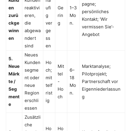
Kund
Kunden
hä
pagne;
en
reaktivi
ufi
Ge
1–3
persönliches
zurü
eren,
g
rin
Mo
Kontakt; ‘Wir
ckge
die
ver
g
n.
vermissen Sie’-
winn
abgewa
ge
Angebot
en
ndert
ss
sind
en
Neues
5.
Kunden
Ho
Neue
Mit
Marktanalyse;
segme
ch;
6–
Märk
tel
Pilotprojekt;
nt oder
mit
18
te /
-
Partnerschaft vor
neue
telf
Mo
Seg
Ho
Eigenniederlassun
Region
rist
n.
ment
ch
g
erschli
ig
e
essen
Zusätzli
che
Ho
Ho