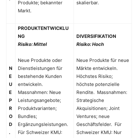
Produkte; bekannter
skalierbar.
Markt.
PRODUKTENTWICKLU
NG
DIVERSIFIKATION
Risiko: Mittel
Risiko: Hoch
Neue Produkte oder
Neue Produkte für neue
N
Dienstleistungen für
Märkte entwickeln.
E
bestehende Kunden
Höchstes Risiko;
U
entwickeln.
höchste potenzielle
E
Massnahmen: Neue
Rendite. Massnahmen:
P
Leistungsangebote;
Strategische
R
Produktvarianten;
Akquisitionen; Joint
O
Bundles;
Ventures; neue
D
Ergänzungsleistungen.
Geschäftsfelder. Für
.
Für Schweizer KMU:
Schweizer KMU: Nur