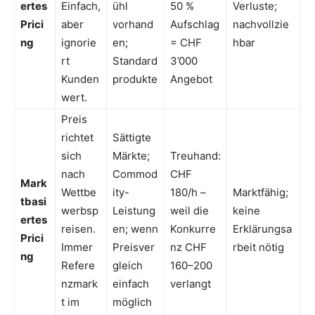
ertes
Einfach,
ühl
50 %
Verluste;
Prici
aber
vorhand
Aufschlag
nachvollzie
ng
ignorie
en;
= CHF
hbar
rt
Standard
3’000
Kunden
produkte
Angebot
wert.
Preis
richtet
Sättigte
sich
Märkte;
Treuhand:
nach
Commod
CHF
Mark
Wettbe
ity-
180/h –
Marktfähig;
tbasi
werbsp
Leistung
weil die
keine
ertes
reisen.
en; wenn
Konkurre
Erklärungsa
Prici
Immer
Preisver
nz CHF
rbeit nötig
ng
Refere
gleich
160–200
nzmark
einfach
verlangt
t im
möglich