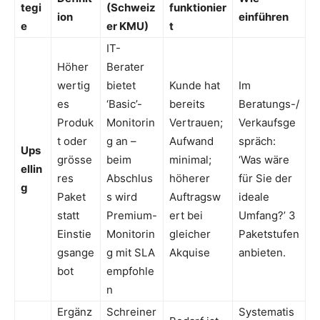
tegi
(Schweiz
funktionier
ion
einführen
e
er KMU)
t
IT-
Höher
Berater
wertig
bietet
Kunde hat
Im
es
‘Basic’-
bereits
Beratungs-/
Produk
Monitorin
Vertrauen;
Verkaufsge
t oder
g an –
Aufwand
spräch:
Ups
grösse
beim
minimal;
‘Was wäre
ellin
res
Abschlus
höherer
für Sie der
g
Paket
s wird
Auftragsw
ideale
statt
Premium-
ert bei
Umfang?’ 3
Einstie
Monitorin
gleicher
Paketstufen
gsange
g mit SLA
Akquise
anbieten.
bot
empfohle
n
Ergänz
Schreiner
Systematis