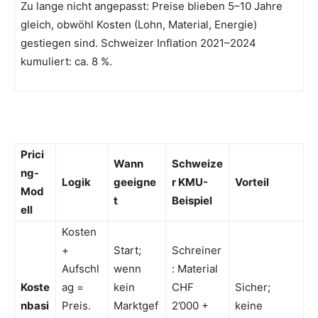
Zu lange nicht angepasst: Preise blieben 5–10 Jahre
gleich, obwöhl Kosten (Lohn, Material, Energie)
gestiegen sind. Schweizer Inflation 2021–2024
kumuliert: ca. 8 %.
Prici
Wann
Schweize
ng-
Logik
geeigne
r KMU-
Vorteil
Mod
t
Beispiel
ell
Kosten
+
Start;
Schreiner
Aufschl
wenn
: Material
Koste
ag =
kein
CHF
Sicher;
nbasi
Preis.
Marktgef
2’000 +
keine