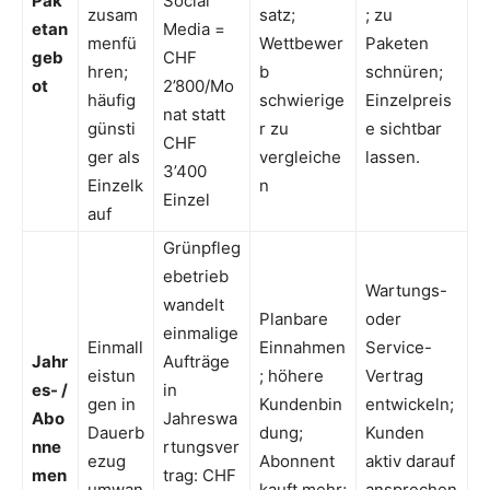
Pak
Social
zusam
satz;
; zu
etan
Media =
menfü
Wettbewer
Paketen
geb
CHF
hren;
b
schnüren;
ot
2’800/Mo
häufig
schwierige
Einzelpreis
nat statt
günsti
r zu
e sichtbar
CHF
ger als
vergleiche
lassen.
3’400
Einzelk
n
Einzel
auf
Grünpfleg
ebetrieb
Wartungs-
wandelt
Planbare
oder
einmalige
Einmall
Einnahmen
Service-
Jahr
Aufträge
eistun
; höhere
Vertrag
es- /
in
gen in
Kundenbin
entwickeln;
Abo
Jahreswa
Dauerb
dung;
Kunden
nne
rtungsver
ezug
Abonnent
aktiv darauf
men
trag: CHF
umwan
kauft mehr;
ansprechen