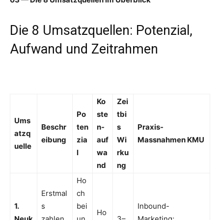
Die 8 Umsatzquellen: Potenzial,
Aufwand und Zeitrahmen
Ko
Zei
Po
ste
tbi
Ums
Beschr
ten
n-
s
Praxis-
atzq
eibung
zia
auf
Wi
Massnahmen KMU
uelle
l
wa
rku
nd
ng
Ho
Erstmal
ch
1.
s
bei
Inbound-
Ho
Neuk
zahlen
un
3–
Marketing;