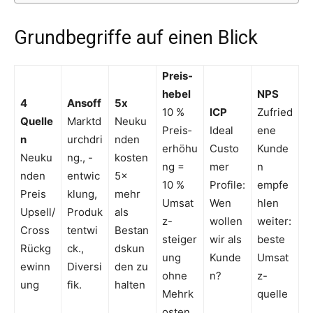
Grundbegriffe auf einen Blick
Preis-
hebel
NPS
4
Ansoff
5x
10 %
ICP
Zufried
Quelle
Marktd
Neuku
Preis­
Ideal
ene
n
urchdri
nden
erhöhu
Custo
Kunde
Neuku
ng., -
kosten
ng =
mer
n
nden
entwic
5×
10 %
Profile:
empfe
Preis
klung,
mehr
Umsat
Wen
hlen
Upsell/
Produk
als
z-
wollen
weiter:
Cross
tentwi
Bestan
steiger
wir als
beste
Rückg
ck.,
dskun
ung
Kunde
Umsat
ewinn
Diversi
den zu
ohne
n?
z-
ung
fik.
halten
Mehrk
quelle
osten