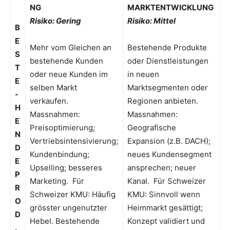
NG
MARKTENTWICKLUNG
Risiko: Gering
Risiko: Mittel
B
E
Mehr vom Gleichen an
Bestehende Produkte
S
bestehende Kunden
oder Dienstleistungen
T
oder neue Kunden im
in neuen
E
selben Markt
Marktsegmenten oder
-
verkaufen.
Regionen anbieten.
H
Massnahmen:
Massnahmen:
E
Preisoptimierung;
Geografische
N
Vertriebsintensivierung;
Expansion (z.B. DACH);
D
Kundenbindung;
neues Kundensegment
E
Upselling; besseres
ansprechen; neuer
P
Marketing. Für
Kanal. Für Schweizer
R
Schweizer KMU: Häufig
KMU: Sinnvoll wenn
O
grösster ungenutzter
Heimmarkt gesättigt;
D
Hebel. Bestehende
Konzept validiert und
.