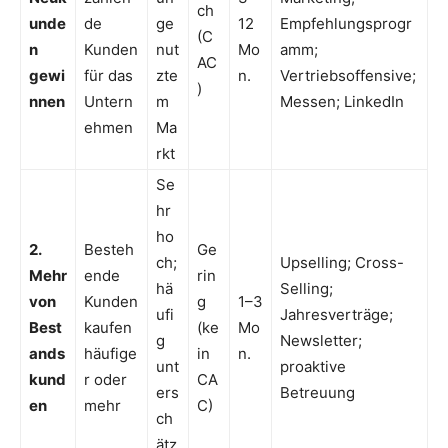
ch
unde
de
ge
12
Empfehlungsprogr
(C
n
Kunden
nut
Mo
amm;
AC
gewi
für das
zte
n.
Vertriebsoffensive;
)
nnen
Untern
m
Messen; LinkedIn
ehmen
Ma
rkt
Se
hr
ho
2.
Besteh
Ge
ch;
Upselling; Cross-
Mehr
ende
rin
hä
Selling;
von
Kunden
g
1–3
ufi
Jahresverträge;
Best
kaufen
(ke
Mo
g
Newsletter;
ands
häufige
in
n.
unt
proaktive
kund
r oder
CA
ers
Betreuung
en
mehr
C)
ch
ätz