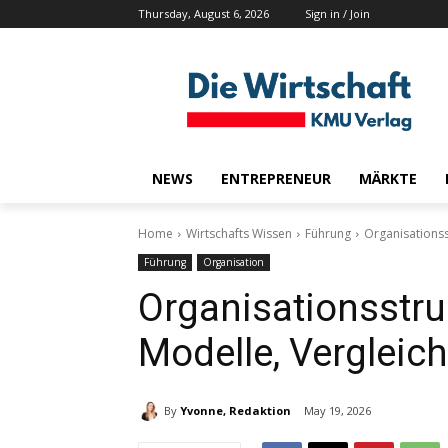
Thursday, August 6, 2026
Sign in / Join
NEWS
ENTREPRENEUR
MÄRKTE
Home
Wirtschafts Wissen
Führung
Organisationss
Führung
Organisation
Organisationsstr
Modelle, Vergleic
By
Yvonne, Redaktion
May 19, 2026