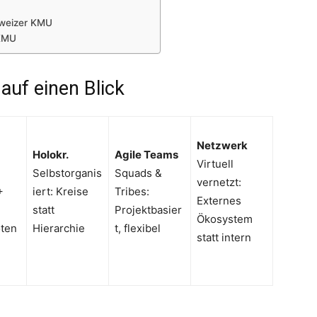
chweizer KMU
 KMU
auf einen Blick
Netzwerk
Holokr.
Agile Teams
Virtuell
Selbstorganis
Squads &
vernetzt:
+
iert: Kreise
Tribes:
Externes
statt
Projektbasier
Ökosystem
oten
Hierarchie
t, flexibel
statt intern