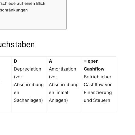
schiede auf einen Blick
inschränkungen
uchstaben
D
A
= oper.
Depreciation
Amortization
Cashflow
(vor
(vor
Betrieblicher
r
Abschreibung
Abschreibung
Cashflow vor
en
en immat.
Finanzierung
Sachanlagen)
Anlagen)
und Steuern