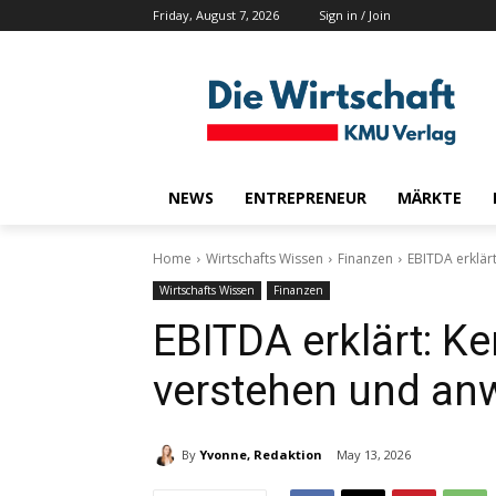
Friday, August 7, 2026
Sign in / Join
NEWS
ENTREPRENEUR
MÄRKTE
Home
Wirtschafts Wissen
Finanzen
EBITDA erklär
Wirtschafts Wissen
Finanzen
EBITDA erklärt: Ke
verstehen und a
By
Yvonne, Redaktion
May 13, 2026