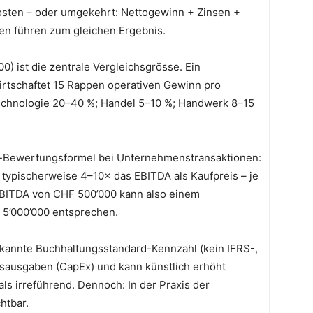
osten – oder umgekehrt: Nettogewinn + Zinsen +
n führen zum gleichen Ergebnis.
) ist die zentrale Vergleichsgrösse. Ein
tschaftet 15 Rappen operativen Gewinn pro
echnologie 20–40 %; Handel 5–10 %; Handwerk 8–15
rd-Bewertungsformel bei Unternehmenstransaktionen:
typischerweise 4–10× das EBITDA als Kaufpreis – je
EBITDA von CHF 500’000 kann also einem
5’000’000 entsprechen.
rkannte Buchhaltungsstandard-Kennzahl (kein IFRS-,
onsausgaben (CapEx) und kann künstlich erhöht
als irreführend. Dennoch: In der Praxis der
htbar.