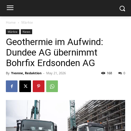
Home
Märkte
Märkte
News
Geothermie im Aufwind:
Dundee AG übernimmt
Bohrfix Erdsonden AG
By
Yvonne, Redaktion
-
May 21, 2026
168
0