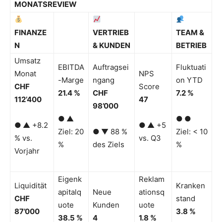
MONATSREVIEW
FINANZE
VERTRIEB
TEAM &
N
& KUNDEN
BETRIEB
Umsatz
EBITDA
Auftragsei
Fluktuati
Monat
NPS
-Marge
ngang
on YTD
CHF
Score
21.4 %
CHF
7.2 %
112’400
47
98’000
●
▲
●
●
●
▲ +8.2
●
▲ +5
Ziel: 20
●
▼ 88 %
Ziel: < 10
% vs.
vs. Q3
%
des Ziels
%
Vorjahr
Eigenk
Reklam
Liquidität
Kranken
apitalq
Neue
ationsq
CHF
stand
uote
Kunden
uote
87’000
3.8 %
38.5 %
4
1.8 %