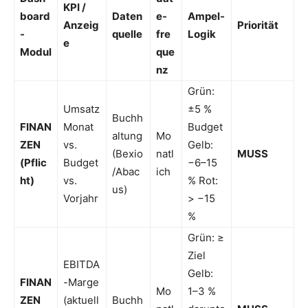
KPI /
board
Daten
e-
Ampel-
Anzeig
Priorität
-
quelle
fre
Logik
e
Modul
que
nz
Grün:
Umsatz
±5 %
Buchh
FINAN
Monat
Budget
altung
Mo
ZEN
vs.
Gelb:
(Bexio
natl
MUSS
(Pflic
Budget
−6–15
/Abac
ich
ht)
vs.
% Rot:
us)
Vorjahr
> −15
%
Grün: ≥
Ziel
EBITDA
Gelb:
FINAN
-Marge
Mo
1–3 %
ZEN
(aktuell
Buchh