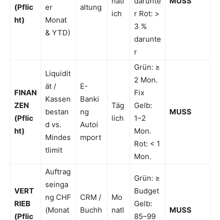
natl
darunte
MUSS
(Pflic
er
altung
ich
r Rot: >
ht)
Monat
3 %
& YTD)
darunte
r
Grün: ≥
Liquidit
2 Mon.
ät /
E-
FINAN
Fix
Kassen
Banki
ZEN
Täg
Gelb:
bestan
ng
MUSS
(Pflic
lich
1–2
d vs.
Autoi
ht)
Mon.
Mindes
mport
Rot: < 1
tlimit
Mon.
Auftrag
Grün: ≥
seinga
VERT
Budget
ng CHF
CRM /
Mo
RIEB
Gelb:
(Monat
Buchh
natl
MUSS
(Pflic
85–99