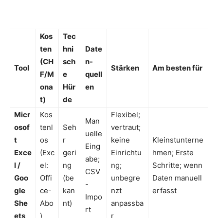
Kos
Tec
ten
hni
Date
(CH
sch
n-
Tool
Stärken
Am besten für
F/M
e
quell
ona
Hür
en
t)
de
Micr
Kos
Flexibel;
Man
osof
tenl
Seh
vertraut;
uelle
t
os
r
keine
Kleinstunterne
Eing
Exce
(Exc
geri
Einrichtu
hmen; Erste
abe;
l /
el:
ng
ng;
Schritte; wenn
CSV
Goo
Offi
(be
unbegre
Daten manuell
-
gle
ce-
kan
nzt
erfasst
Impo
She
Abo
nt)
anpassba
rt
ets
)
r