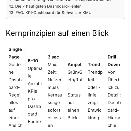
Die 7 häufigsten Dashboard-Fehler
FAQ: KPI-Dashboard für Schweizer KMU
Kernprinzipien auf einen Blick
Single
Page
3 sec
Drill
5–10
Golde
Max.
Ampel
Trend
Down
Optima
ne
Zeit:
Grün/G
Trendp
Von
le
Dashb
Nutzer
elb/Rot
feil
Überbl
Anzahl
oard-
muss
:
oder -
ick zu
KPIs
Regel:
Kernau
Status
linie
Detail:
pro
alles
ssage
auf
zeigt
Dashb
Dashb
auf
sofort
einen
Entwic
oard-
oard-
einer
erfass
Blick
klung
Hierar
Ebene
Ansich
en
chie