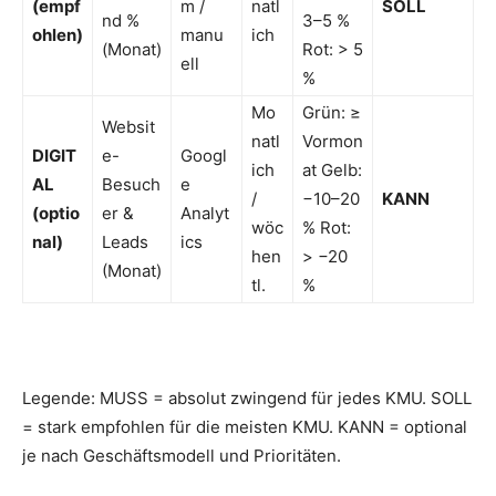
(empf
m /
natl
SOLL
nd %
3–5 %
ohlen)
manu
ich
(Monat)
Rot: > 5
ell
%
Mo
Grün: ≥
Websit
natl
Vormon
DIGIT
e-
Googl
ich
at Gelb:
AL
Besuch
e
/
−10–20
KANN
(optio
er &
Analyt
wöc
% Rot:
nal)
Leads
ics
hen
> −20
(Monat)
tl.
%
Legende: MUSS = absolut zwingend für jedes KMU. SOLL
= stark empfohlen für die meisten KMU. KANN = optional
je nach Geschäftsmodell und Prioritäten.