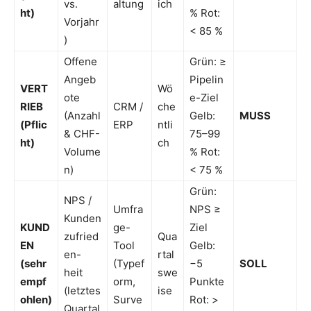
vs.
altung
ich
ht)
% Rot:
Vorjahr
< 85 %
)
Offene
Grün: ≥
Angeb
Pipelin
VERT
Wö
ote
e-Ziel
RIEB
CRM /
che
(Anzahl
Gelb:
MUSS
(Pflic
ERP
ntli
& CHF-
75–99
ht)
ch
Volume
% Rot:
n)
< 75 %
Grün:
NPS /
Umfra
NPS ≥
Kunden
KUND
ge-
Ziel
zufried
Qua
EN
Tool
Gelb:
en-
rtal
(sehr
(Typef
−5
SOLL
heit
swe
empf
orm,
Punkte
(letztes
ise
ohlen)
Surve
Rot: >
Quartal