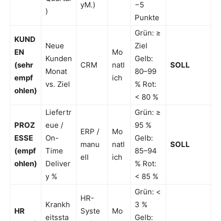
yM.)
−5
)
Punkte
Grün: ≥
KUND
Neue
Ziel
EN
Mo
Kunden
Gelb:
(sehr
CRM
natl
SOLL
Monat
80–99
empf
ich
vs. Ziel
% Rot:
ohlen)
< 80 %
Liefertr
Grün: ≥
PROZ
eue /
95 %
ERP /
Mo
ESSE
On-
Gelb:
manu
natl
SOLL
(empf
Time
85–94
ell
ich
ohlen)
Deliver
% Rot:
y %
< 85 %
Grün: <
HR-
Krankh
3 %
HR
Syste
Mo
eitssta
Gelb: